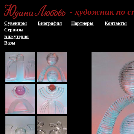
- художник по с
Сувениры
Биография
Партнеры
Контакты
Сервизы
Бижутерия
Вазы